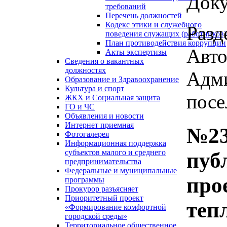
Доку
требований
Перечень должностей
Кодекс этики и служебного
Разд
поведения служащих (работников)
План противодействия коррупции
Авто
Акты экспертизы
Сведения о вакантных
должностях
Адми
Образование и Здравоохранение
Культура и спорт
посе
ЖКХ и Социальная защита
ГО и ЧС
Объявления и новости
Интернет приемная
№23
Фотогалерея
Информационная поддержка
субъектов малого и среднего
пуб
предпринимательства
Федеральные и муниципальные
про
программы
Прокурор разъясняет
Приоритетный проект
теп
«Формирование комфортной
городской среды»
Территориальное общественное