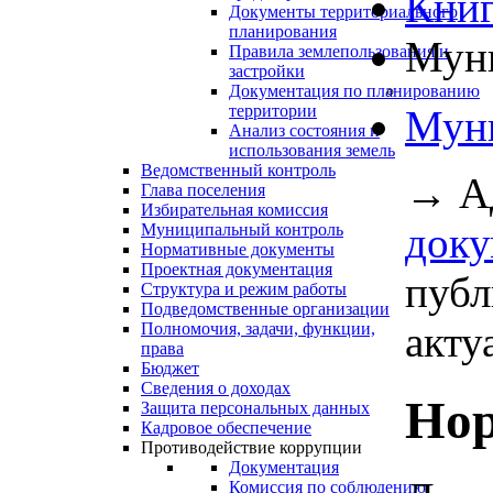
Книг
Документы территориального
планирования
Муни
Правила землепользования и
застройки
Документация по планированию
территории
Муни
Анализ состояния и
использования земель
Ведомственный контроль
→
А
Глава поселения
Избирательная комиссия
док
Муниципальный контроль
Нормативные документы
Проектная документация
публ
Структура и режим работы
Подведомственные организации
акту
Полномочия, задачи, функции,
права
Бюджет
Сведения о доходах
Нор
Защита персональных данных
Кадровое обеспечение
Противодействие коррупции
Документация
Комиссия по соблюдению