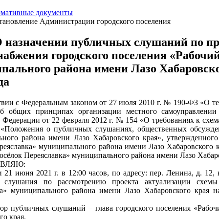
мативные документы
тановление Администрации городского поселения
 назначении публичных слушаний по пр
набжения городского поселения «Рабочи
пального района имени Лазо Хабаровског
да
твии с Федеральным законом от 27 июля 2010 г. № 190-ФЗ «О т
б общих принципах организации местного самоуправлении 
 Федерации от 22 февраля 2012 г. № 154 «О требованиях к схем
 «Положения о публичных слушаниях, общественных обсужден
ного района имени Лазо Хабаровского края», утвержденного
реяславка» муниципального района имени Лазо Хабаровского кр
осёлок Переяславка» муниципального района имени Лазо Хабаро
ВЛЯЮ:
 21 июня 2021 г. в 12:00 часов, по адресу: пер. Ленина, д. 12,
 слушания по рассмотрению проекта актуализации схемы 
а» муниципального района имени Лазо Хабаровского края на
ор публичных слушаний – глава городского поселения «Рабоч
го края.