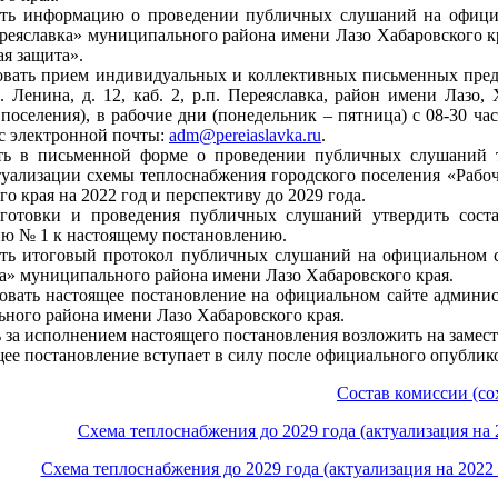
ить информацию о проведении публичных слушаний на официа
реяславка» муниципального района имени Лазо Хабаровского к
ая защита».
овать прием индивидуальных и коллективных письменных предл
р. Ленина, д. 12, каб. 2, р.п. Переяславка, район имени Лаз
поселения), в рабочие дни (понедельник – пятница) с 08-30 час.
ес электронной почты:
adm@pereiaslavka.ru
.
ить в письменной форме о проведении публичных слушаний 
туализации схемы теплоснабжения городского поселения «Рабо
о края на 2022 год и перспективу до 2029 года.
дготовки и проведения публичных слушаний утвердить сост
ю № 1 к настоящему постановлению.
ить итоговый протокол публичных слушаний на официальном с
а» муниципального района имени Лазо Хабаровского края.
овать настоящее постановление на официальном сайте админис
ного района имени Лазо Хабаровского края.
ь за исполнением настоящего постановления возложить на замест
щее постановление вступает в силу после официального опублик
Состав комиссии (со
Схема теплоснабжения до 2029 года (актуализация на 2
Схема теплоснабжения до 2029 года (актуализация на 202