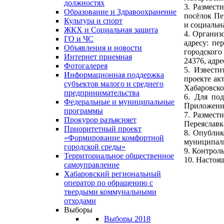
должностях
3. Размест
Образование и Здравоохранение
посёлок Пе
Культура и спорт
и социальн
ЖКХ и Социальная защита
4. Организ
ГО и ЧС
адресу: пе
Объявления и новости
городского 
Интернет приемная
24376, адр
Фотогалерея
5. Извест
Информационная поддержка
проекте ак
субъектов малого и среднего
Хабаровског
предпринимательства
6. Для по
Федеральные и муниципальные
Приложени
программы
7. Размест
Прокурор разъясняет
Переяславк
Приоритетный проект
8. Опублик
«Формирование комфортной
муниципаль
городской среды»
9. Контрол
Территориальное общественное
10. Настоя
самоуправление
Хабаровский региональный
оператор по обращению с
твердыми коммунальными
отходами
Выборы
Выборы 2018