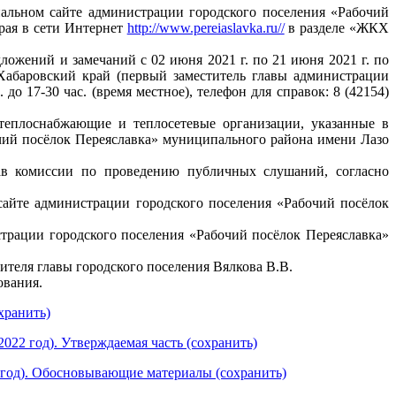
льном сайте администрации городского поселения «Рабочий
рая в сети Интернет
http://www.pereiaslavka.ru//
в разделе «ЖКХ
ожений и замечаний с 02 июня 2021 г. по 21 июня 2021 г. по
о, Хабаровский край (первый заместитель главы администрации
 до 17-30 час. (время местное), телефон для справок: 8 (42154)
теплоснабжающие и теплосетевые организации, указанные в
чий посёлок Переяславка» муниципального района имени Лазо
ав комиссии по проведению публичных слушаний, согласно
айте администрации городского поселения «Рабочий посёлок
трации городского поселения «Рабочий посёлок Переяславка»
ителя главы городского поселения Вялкова В.В.
ования.
хранить)
022 год). Утверждаемая часть (сохранить)
2 год). Обосновывающие материалы (сохранить)