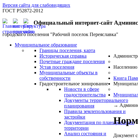
Версия сайта для слабовидящих
ГОСТ Р52872-2012
Официальный интернет-сайт Админи
городского поселения "Рабочий поселок Переяславка"
Муниципальное образование
Границы поселения, карта
Историческая справка
Администр
Почетные граждане поселения
Устав поселения
Населению
Муниципальные объекты в
собственности
Книга Пам
Градостроительное зонирование
Муниципал
Новости в сфере
градостроительства
Муниципал
Документы территориального
→
Админис
планирования
Правила землепользования и
застройки
Норм
Документация по планированию
территории
Анализ состояния и
Документ с