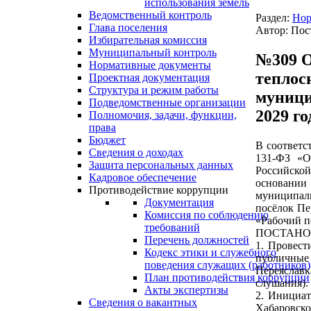
использования земель
Ведомственный контроль
Раздел:
Нор
Глава поселения
Автор: Пос
Избирательная комиссия
Муниципальный контроль
№309 О
Нормативные документы
теплос
Проектная документация
Структура и режим работы
муници
Подведомственные организации
2029 го
Полномочия, задачи, функции,
права
Бюджет
В соответс
Сведения о доходах
131-ФЗ «О
Защита персональных данных
Российской
Кадровое обеспечение
основании
Противодействие коррупции
муниципаль
Документация
посёлок Пе
Комиссия по соблюдению
«Рабочий п
требований
ПОСТАНО
Перечень должностей
1. Провести
Кодекс этики и служебного
публичные
поведения служащих (работников)
Переяславк
План противодействия коррупции
слушания).
Акты экспертизы
2. Инициат
Сведения о вакантных
Хабаровско