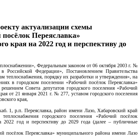
оекту актуализации схемы
й посёлок Переяславка»
о края на 2022 год и перспективу до
еплоснабжении», Федеральным законом от 06 октября 2003 г. №
в Российской Федерации», Постановлением Правительства
ам теплоснабжения, порядку их разработки и утверждения», на
иях в городском поселении «Рабочий посёлок Переяславка»
 решением Совета депутатов городского поселения «Рабочий
ая от 21 января 2021 г. № 277, уставом городского поселения
вского края,
 каб. 1, р.п. Переяславка, район имени Лазо, Хабаровский край
теплоснабжения городского поселения «Рабочий посёлок
 2022 год и перспективу до 2029 года (далее – публичные
ий посёлок Переяславка» муниципального района имени Лазо