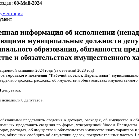
оздан:
08-Май-2024
ументация
умент
нная информация об исполнении (нена
ющими муниципальные должности депут
пального образования, обязанности предс
тве и обязательствах имущественного х
ационной кампании 2024 года (за отчетный 2023 год)
тов
городского поселения "Рабочий поселок Переяславка" муниципально
ведения о доходах, расходах, об имуществе и обязательствах имущественного
4
депутатов;
е исполнили
0
депутатов.
 обязанными представить сведения о доходах, расходах, об имуществе и обя
бязанных представить сведения по форме, утвержденной Указом Президент
ходах, расходах, об имуществе и обязательствах имущественного характера и
тов, обязанных сообщить об отсутствии сделок, предусмотренных частью 1 ст