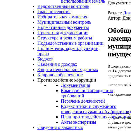
использования земель
Документ с
Ведомственный контроль
Глава поселения
Раздел:
Док
Избирательная комиссия
Автор: Док
Муниципальный контроль
Нормативные документы
Обобще
Проектная документация
замеща
Структура и режим работы
Подведомственные организации
муници
Полномочия, задачи, функции,
имущес
права
Бюджет
Сведения о доходах
В ходе деклар
Защита персональных данных
из
14
депута
Кадровое обеспечение
представить с
Противодействие коррупции
- исполнили
1
Документация
Комиссия по соблюдению
- ненадлежащ
требований
Перечень должностей
Кодекс этики и служебного
поведения служащих (работников)
*депутатами,
План противодействия коррупции
депутатов, о
Акты экспертизы
справки о до
также депута
Сведения о вакантных