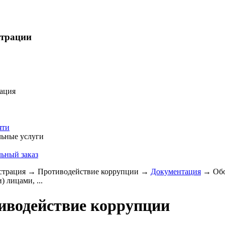
страции
ация
яти
ьные услуги
ьный заказ
трация
→
Противодействие коррупции
→
Документация
→
Об
 лицами, ...
иводействие коррупции