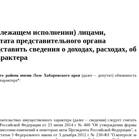
длежащем исполнении) лицами,
ата представительного органа
тавить сведения о доходах, расходах, об
арактера
го района имени Лазо Хабаровского края
(далее – депутат) обязанность
 характера
*
:
зательствах имущественного характера (далее – сведения) следует считать
а Российской Федерации от 23 июня 2014 г. № 460 "Об утверждении формы
 внесении изменений в некоторые акты Президента Российской Федерации", а
атьи 3 Федерального закона от 3 декабря 2012 г. № 230-ФЗ "О контроле за