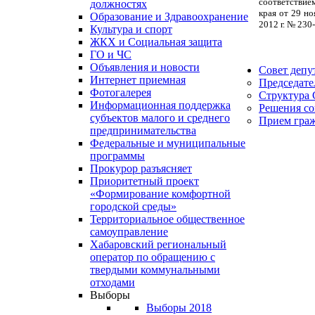
соответствие
должностях
края от 29 н
Образование и Здравоохранение
2012 г. № 230
Культура и спорт
ЖКХ и Социальная защита
ГО и ЧС
Объявления и новости
Совет депу
Интернет приемная
Председате
Фотогалерея
Структура 
Информационная поддержка
Решения со
субъектов малого и среднего
Прием гра
предпринимательства
Федеральные и муниципальные
программы
Прокурор разъясняет
Приоритетный проект
«Формирование комфортной
городской среды»
Территориальное общественное
самоуправление
Хабаровский региональный
оператор по обращению с
твердыми коммунальными
отходами
Выборы
Выборы 2018