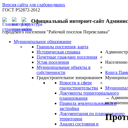
Версия сайта для слабовидящих
ГОСТ Р52872-2012
Официальный интернет-сайт Админи
городского поселения "Рабочий поселок Переяславка"
Муниципальное образование
Границы поселения, карта
Историческая справка
Администр
Почетные граждане поселения
Устав поселения
Населению
Муниципальные объекты в
собственности
Книга Пам
Градостроительное зонирование
Муниципал
Новости в сфере
градостроительства
Муниципал
Документы территориального
→
Админис
планирования
исполнении)
Правила землепользования и
застройки
Документация по планированию
Прот
территории
Анализ состояния и