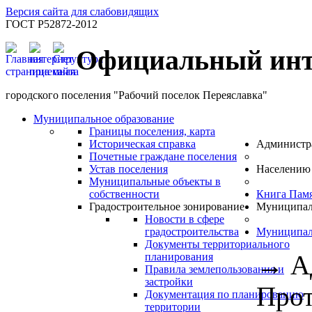
Версия сайта для слабовидящих
ГОСТ Р52872-2012
Официальный инт
городского поселения "Рабочий поселок Переяславка"
Муниципальное образование
Границы поселения, карта
Историческая справка
Администр
Почетные граждане поселения
Устав поселения
Населению
Муниципальные объекты в
собственности
Книга Пам
Градостроительное зонирование
Муниципал
Новости в сфере
градостроительства
Муниципал
Документы территориального
→
А
планирования
Правила землепользования и
застройки
Прот
Документация по планированию
территории