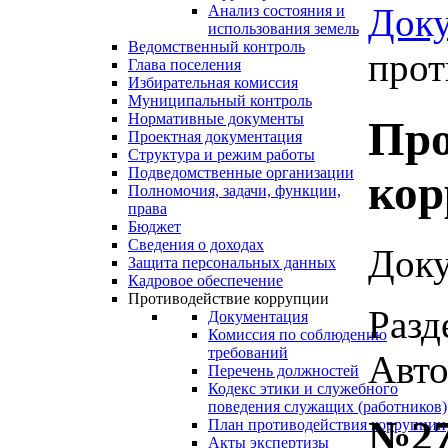
Док
Анализ состояния и
использования земель
Ведомственный контроль
прот
Глава поселения
Избирательная комиссия
Муниципальный контроль
Нормативные документы
Про
Проектная документация
Структура и режим работы
Подведомственные организации
кор
Полномочия, задачи, функции,
права
Бюджет
Сведения о доходах
Доку
Защита персональных данных
Кадровое обеспечение
Противодействие коррупции
Разд
Документация
Комиссия по соблюдению
требований
Авто
Перечень должностей
Кодекс этики и служебного
поведения служащих (работников)
№27
План противодействия коррупции
Акты экспертизы