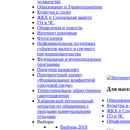
должностях
Образование и Здравоохранение
Культура и спорт
ЖКХ и Социальная защита
ГО и ЧС
Объявления и новости
Интернет приемная
Фотогалерея
Информационная поддержка
субъектов малого и среднего
предпринимательства
Федеральные и муниципальные
программы
Прокурор разъясняет
Приоритетный проект
«Формирование комфортной
городской среды»
Для насе
Территориальное общественное
самоуправление
Образовани
Хабаровский региональный
Культура и
оператор по обращению с
ЖКХ и Соц
твердыми коммунальными
ГО и ЧС
отходами
Объявления
Выборы
Выборы 2018