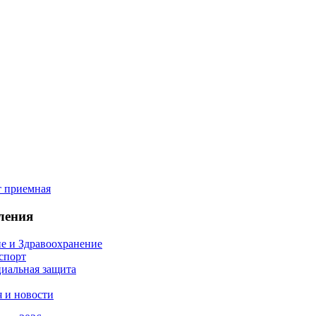
ления
е и Здравоохранение
 спорт
иальная защита
 и новости